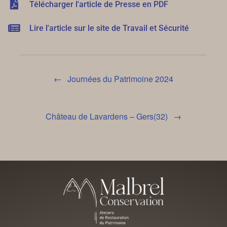
Télécharger l'article de Presse en PDF
Lire l'article sur le site de Travail et Sécurité
Post navigation
←
Journées du Patrimoine 2024
Château de Lavardens – Gers(32)
→