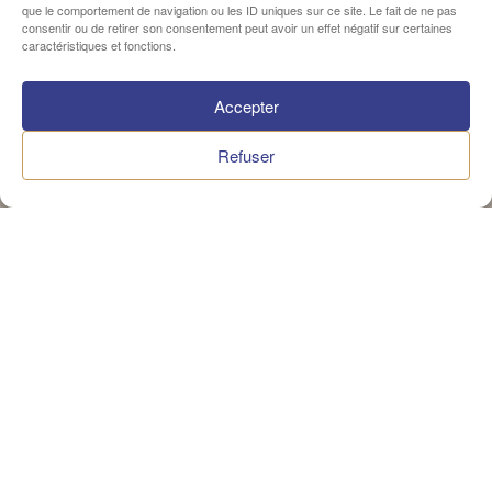
que le comportement de navigation ou les ID uniques sur ce site. Le fait de ne pas
Patrimoine, ce dimanche nous avons ouvert nos portes au
consentir ou de retirer son consentement peut avoir un effet négatif sur certaines
public souhaitant...
caractéristiques et fonctions.
Lire la suite
Accepter
Refuser