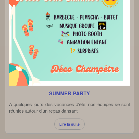
SUMMER PARTY
À quelques jours des vacances d'été, nos équipes se sont
réunies autour d'un repas dansant
Lire la suite