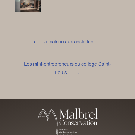
Post navigation
←
La maison aux assiettes –…
Les mini-entrepreneurs du collège Saint-
Louis…
→